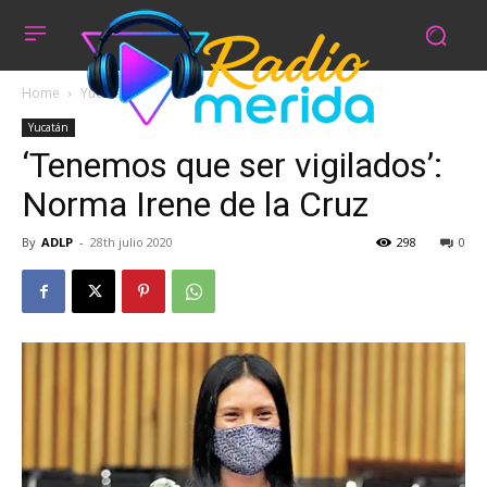
Home
Yucatán
Yucatán
‘Tenemos que ser vigilados’:
Norma Irene de la Cruz
By
ADLP
-
28th julio 2020
298
0