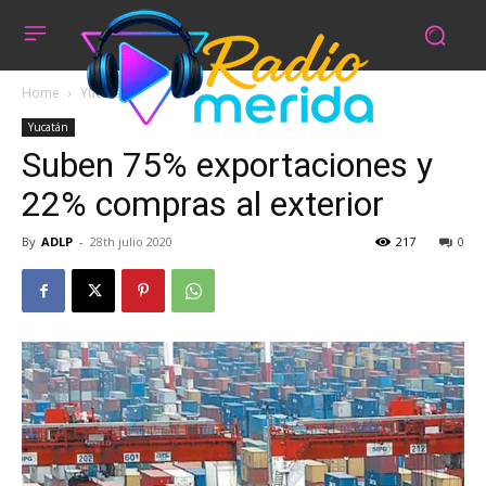
Home
Yucatán
Yucatán
Suben 75% exportaciones y
22% compras al exterior
By
ADLP
-
28th julio 2020
217
0