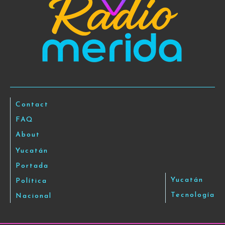
Contact
FAQ
About
Yucatán
Portada
Yucatán
Política
Tecnología
Nacional