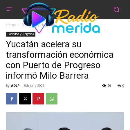
Home
Sociedad y Negocios
Sociedad y Negocios
Yucatán acelera su
transformación económica
con Puerto de Progreso
informó Milo Barrera
By
ADLP
-
5th julio 2026
29
0