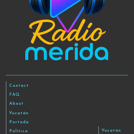
Contact
FAQ
About
Yucatán
Portada
Yucatán
Política