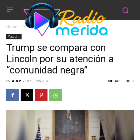
Home
Yucatán
Yucatán
Trump se compara con
Lincoln por su atención a
“comunidad negra”
By
ADLP
-
3rd junio 2020
348
0