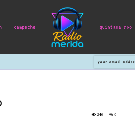
n
campeche
quintana roo
o
246
0