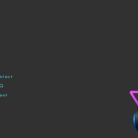
ntact
AQ
out