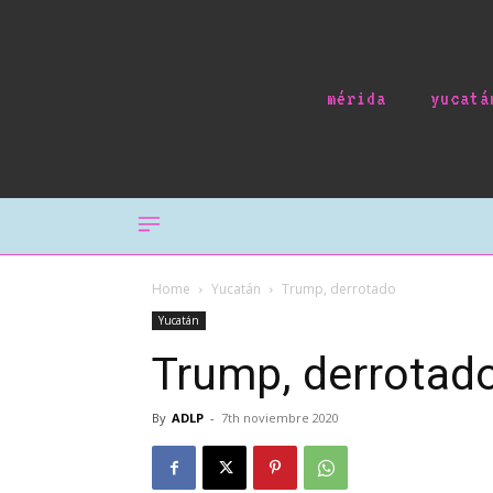
mérida
yucatá
Home
Yucatán
Trump, derrotado
Yucatán
Trump, derrotad
By
ADLP
-
7th noviembre 2020