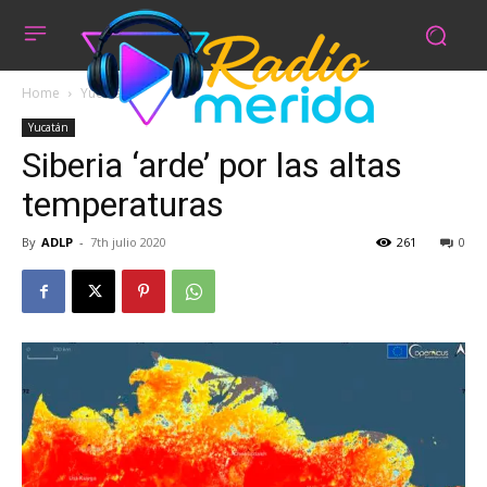
Home
Yucatán
Yucatán
Siberia ‘arde’ por las altas
temperaturas
By
ADLP
-
7th julio 2020
261
0