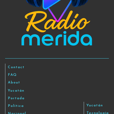
Contact
FAQ
About
Yucatán
Portada
Yucatán
Política
Tecnología
Nacional