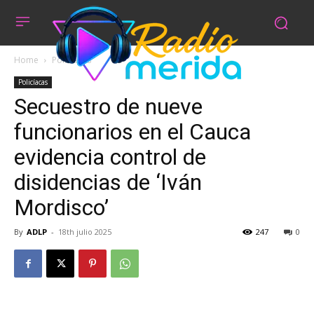
Home
Policíacas
Policíacas
Secuestro de nueve
funcionarios en el Cauca
evidencia control de
disidencias de ‘Iván
Mordisco’
By
ADLP
-
18th julio 2025
247
0