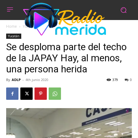
Home
Yucatán
Yucatán
Se desploma parte del techo
de la JAPAY Hay, al menos,
una persona herida
By
ADLP
-
4th junio 2020
379
0