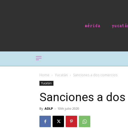
mérida
yucatá
Home
Yucatán
Sanciones a dos comercios
Yucatán
Sanciones a dos
By
ADLP
-
10th julio 2020