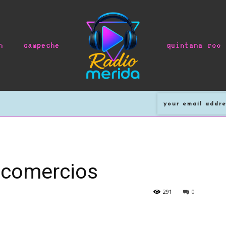
n
campeche
quintana roo
 comercios
291
0