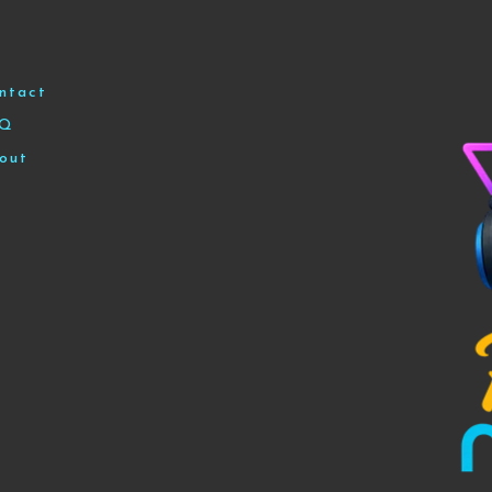
ntact
AQ
out