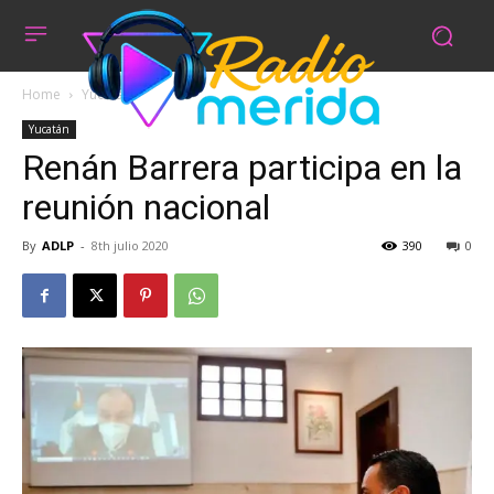
Home
Yucatán
Yucatán
Renán Barrera participa en la
reunión nacional
By
ADLP
-
8th julio 2020
390
0