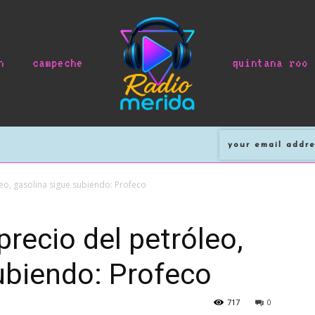
n
campeche
quintana roo
eo, gasolina sigue subiendo: Profeco
recio del petróleo,
ubiendo: Profeco
717
0