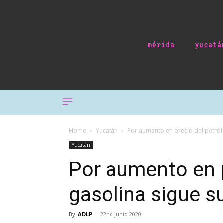
mérida
yucatá
Home
Yucatán
Por aumento en precio del petról
Yucatán
Por aumento en p
gasolina sigue s
By
ADLP
-
22nd junio 2020