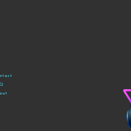
ntact
AQ
out