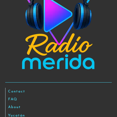
Contact
FAQ
About
Yucatán