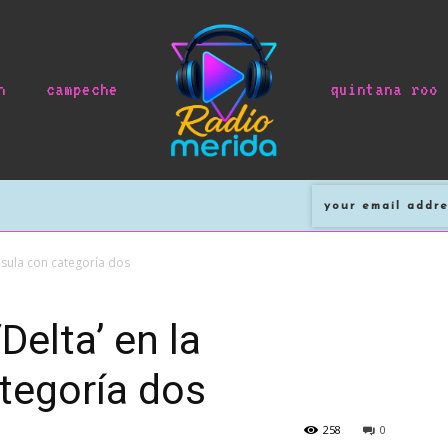
n
campeche
quintana roo
ínsula con categoría dos
Delta’ en la
tegoría dos
258
0