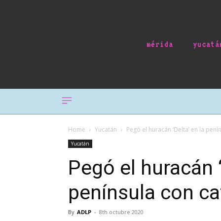
mérida
yucatá
Home
Yucatán
Pegó el huracán ‘Delta’ en la pen
Yucatán
Pegó el huracán ‘
península con ca
By
ADLP
-
8th octubre 2020