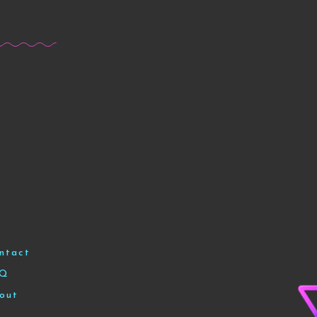
ntact
AQ
out