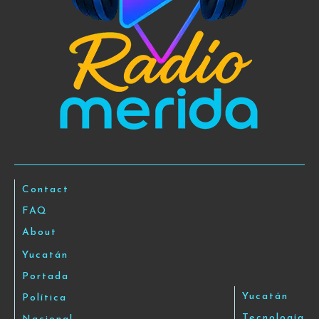
Contact
FAQ
About
Yucatán
Portada
Yucatán
Política
Tecnología