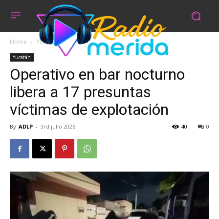
Home
Yucatán
Yucatán
Operativo en bar nocturno
libera a 17 presuntas
víctimas de explotación
By
ADLP
-
3rd julio 2026
40
0