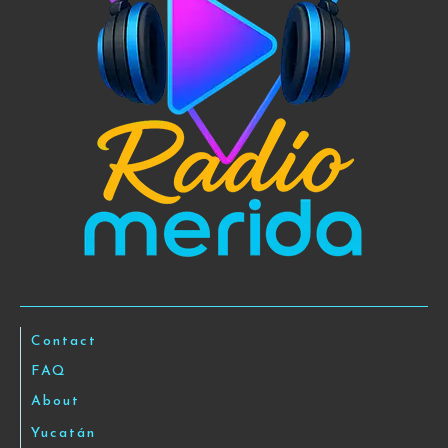
Contact
FAQ
About
Yucatán