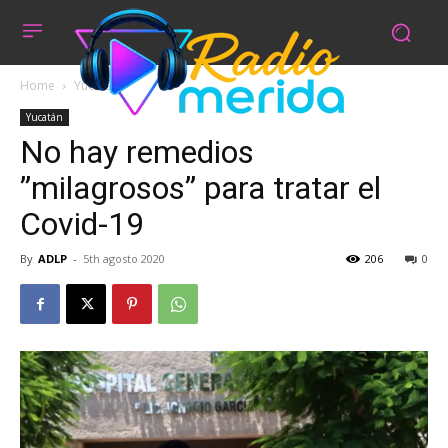
Home
Yucatán
Yucatán
No hay remedios
”milagrosos” para tratar el
Covid-19
By
ADLP
-
5th agosto 2020
206
0