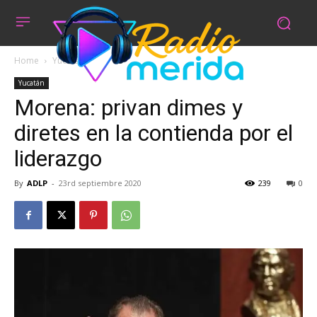
Home
Yucatán
Yucatán
Morena: privan dimes y
diretes en la contienda por el
liderazgo
By
ADLP
-
23rd septiembre 2020
239
0