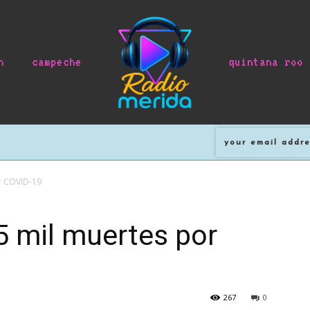
n
campeche
quintana roo
r COVID-19
5 mil muertes por
267
0