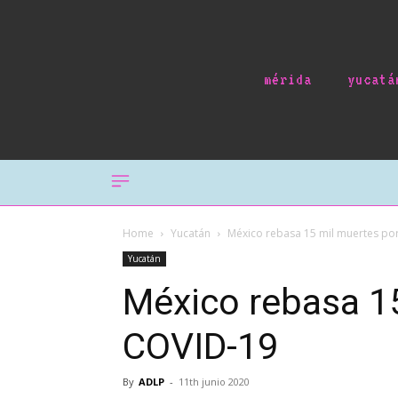
mérida
yucatá
Home
Yucatán
México rebasa 15 mil muertes po
Yucatán
México rebasa 1
COVID-19
By
ADLP
-
11th junio 2020