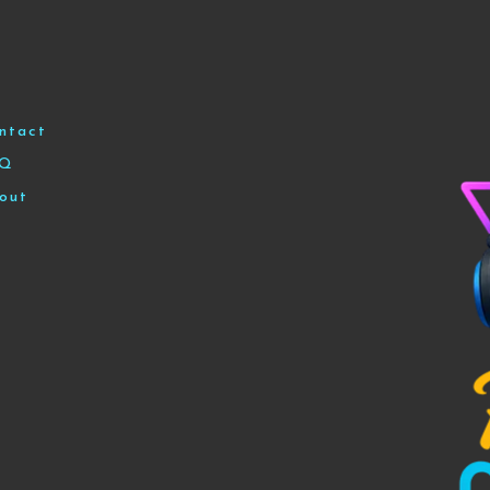
ntact
AQ
out