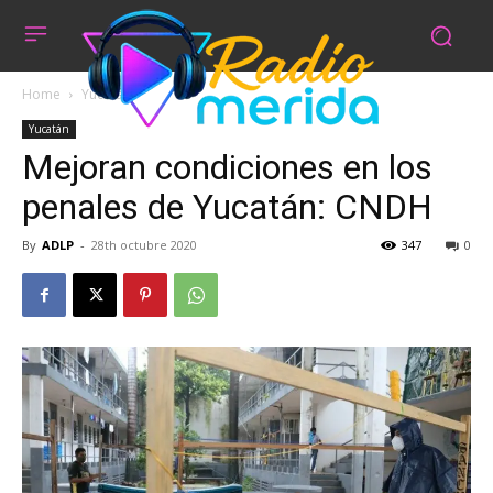
Home
Yucatán
Yucatán
Mejoran condiciones en los
penales de Yucatán: CNDH
By
ADLP
-
28th octubre 2020
347
0