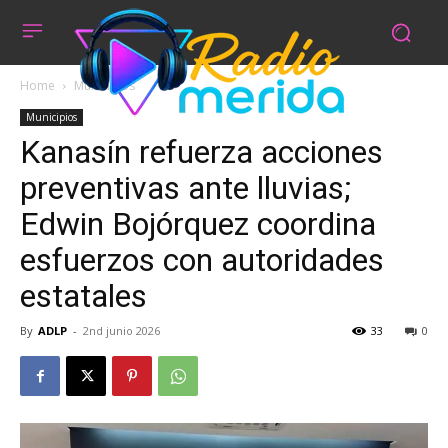
Home
Municipios
Municipios
Kanasín refuerza acciones
preventivas ante lluvias;
Edwin Bojórquez coordina
esfuerzos con autoridades
estatales
By
ADLP
-
2nd junio 2026
33
0