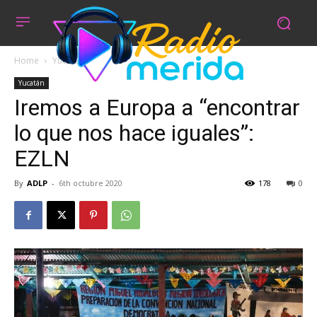
Home
Yucatán
Yucatán
Iremos a Europa a “encontrar
lo que nos hace iguales”:
EZLN
By
ADLP
-
6th octubre 2020
178
0