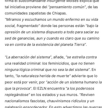
firma el
subcomandante
insurgente Moisés
explica que
tal iniciativa proviene del
pensamiento común
, de las
comunidades zapatistas de Chiapas.
Miramos y escuchamos un mundo enfermo en su vida
social, fragmentado
donde las personas están
bajo la
opresión de un sistema dispuesto a todo para saciar su
sed de ganancias, aun y cuando es claro que su camino
va en contra de la existencia del planeta Tierra
.
La aberración del sistema
, añade,
se estrella contra
una realidad criminal: los feminicidios, que no tienen
ninguna lógica criminal que no sea la del sistema
. En
tanto,
la naturaleza herida de muerte
advierte que lo
peor está por venir, por
acción de un sistema humano la
que la provoca
. El EZLN encuentra
a los poderosos
replegándose
en los estados y sus muros.
Reviven
nacionalismos fascistas, chauvinismos ridículos y un
palabrerío ensordecedor. En esto advertimos las guerras