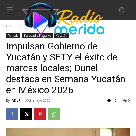
Home
Portada
Portada
Sociedad y Negocios
Yucatán
Impulsan Gobierno de
Yucatán y SETY el éxito de
marcas locales; Dunel
destaca en Semana Yucatán
en México 2026
By
ADLP
-
30th mayo 2026
46
0