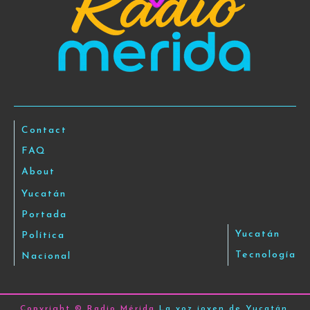
Contact
FAQ
About
Yucatán
Portada
Yucatán
Política
Tecnología
Nacional
Copyright © Radio Mérida
La voz joven de Yucatán
.