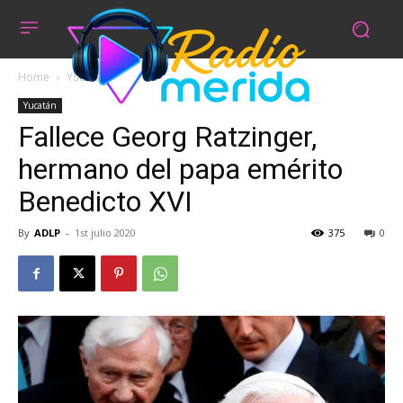
Home
Yucatán
Yucatán
Fallece Georg Ratzinger,
hermano del papa emérito
Benedicto XVI
By
ADLP
-
1st julio 2020
375
0