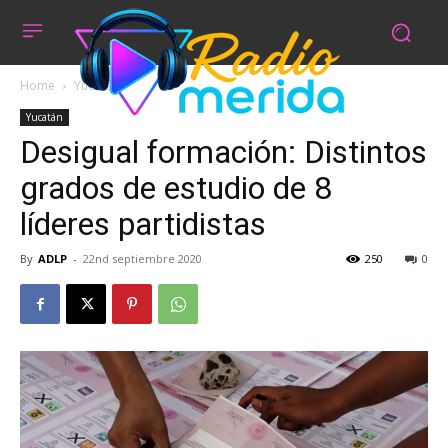
Home
Yucatán
Yucatán
Desigual formación: Distintos
grados de estudio de 8
líderes partidistas
By
ADLP
-
22nd septiembre 2020
250
0