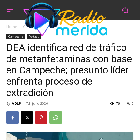
Home
Campeche
Campeche
Portada
DEA identifica red de tráfico
de metanfetaminas con base
en Campeche; presunto líder
enfrenta proceso de
extradición
By
ADLP
-
7th julio 2026
76
0