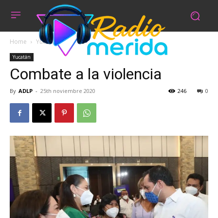
Home
Yucatán
Yucatán
Combate a la violencia
By
ADLP
-
25th noviembre 2020
246
0