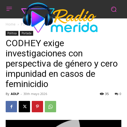
Home
Política
Política
Portada
CODHEY exige
investigaciones con
perspectiva de género y cero
impunidad en casos de
feminicidio
By
ADLP
-
30th mayo 2026
35
0