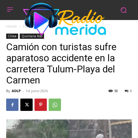
Home
Clima
Clima
Quintana Roo
Camión con turistas sufre
aparatoso accidente en la
carretera Tulum-Playa del
Carmen
By
ADLP
-
1st junio 2026
50
0