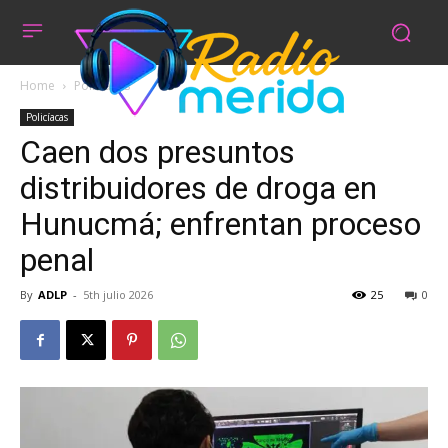
Home
Policíacas
Policíacas
Caen dos presuntos
distribuidores de droga en
Hunucmá; enfrentan proceso
penal
By
ADLP
-
5th julio 2026
25
0