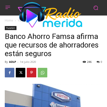
Home
Yucatán
Yucatán
Banco Ahorro Famsa afirma
que recursos de ahorradores
están seguros
By
ADLP
-
1st julio 2020
246
0