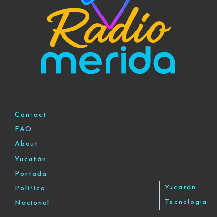
Contact
FAQ
About
Yucatán
Portada
Yucatán
Política
Tecnología
Nacional