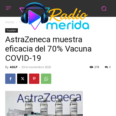
Home
Yucatán
Yucatán
AstraZeneca muestra
eficacia del 70% Vacuna
COVID-19
By
ADLP
-
23rd noviembre 2020
219
0