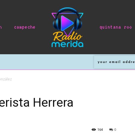
n
campeche
quintana roo
onzález
rista Herrera
164
0