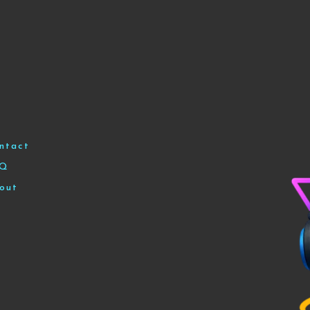
ntact
AQ
out