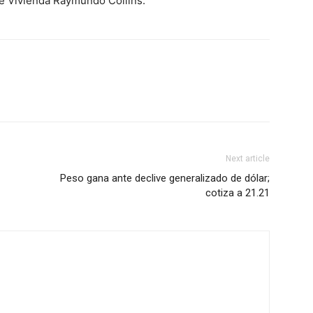
 de Vivienda Raymundo Collins.
Next article
Peso gana ante declive generalizado de dólar;
cotiza a 21.21