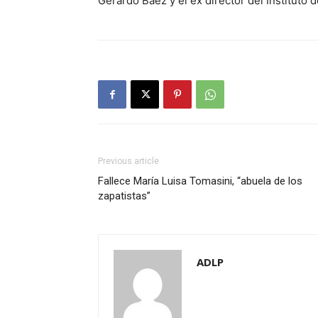
Gerardo Báez y el ex director del Instituto
Previous article
Fallece María Luisa Tomasini, “abuela de los
zapatistas”
ADLP