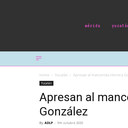
mérida
yucatá
Home
Yucatán
Apresan al mancerista Herrera G
Yucatán
Apresan al mance
González
By
ADLP
-
9th octubre 2020