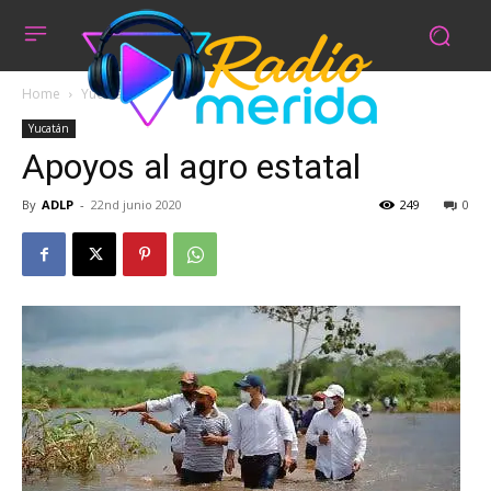
Home
Yucatán
Yucatán
Apoyos al agro estatal
By
ADLP
-
22nd junio 2020
249
0