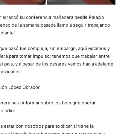
r arrancó su conferencia mañanera desde Palacio
ntenso de la semana pasada llamó a seguir trabajando
elante”.
ue pasó fue compleja, sin embargo, aquí estamos y
uiera para tomar impulso; tenemos que trabajar entre
l país, y a pesar de los pesares vamos hacía adelante
mexicanos”.
ación López Obrador
ñanera para informar sobre los bots que operan
e odio.
va estar con nosotros para explicar si tiene la
s o el uso de los robots para hacer guerra sucia y