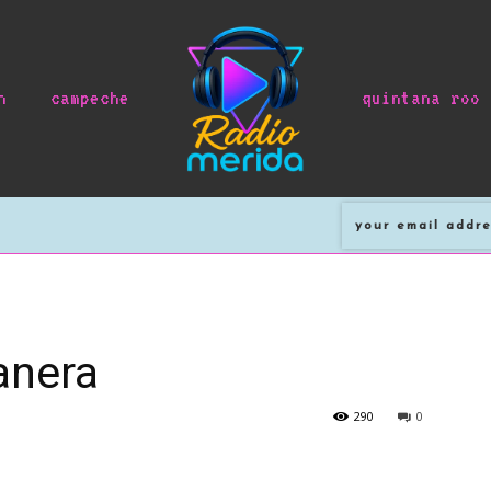
n
campeche
quintana roo
anera
290
0