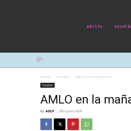
mérida
yucatá
Home
Yucatán
AMLO en la mañanera
Yucatán
AMLO en la mañ
By
ADLP
-
29th junio 2020