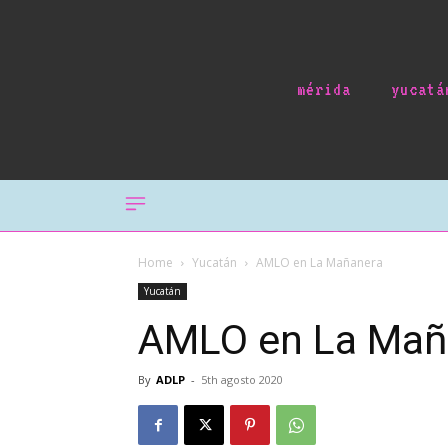
mérida
yucatá
Home
Yucatán
AMLO en La Mañanera
Yucatán
AMLO en La Mañ
By
ADLP
-
5th agosto 2020