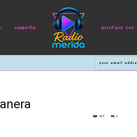
n
campeche
quintana roo
anera
197
0