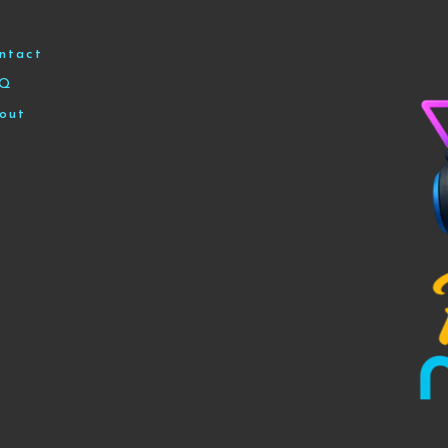
ntact
AQ
out