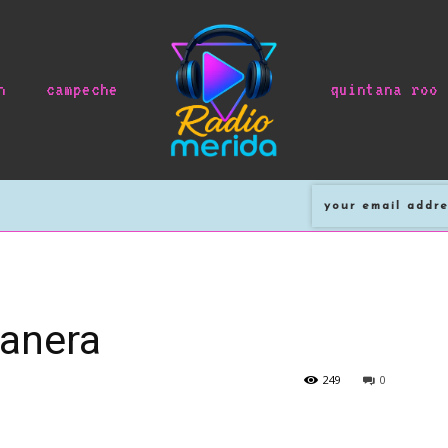
n
campeche
quintana roo
anera
249
0