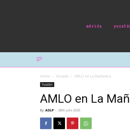
mérida
yucatá
Home
Yucatán
AMLO en La Mañanera
Yucatán
AMLO en La Mañ
By
ADLP
-
28th julio 2020