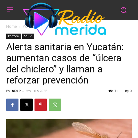
Home
Portada
Portada
Salud
Alerta sanitaria en Yucatán:
aumentan casos de “úlcera
del chiclero” y llaman a
reforzar prevención
By
ADLP
-
6th julio 2026
71
0